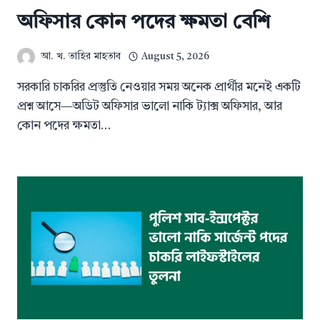
অফিসার কোন পদের ক্ষমতা বেশি
আ. খ. তাহির মাহতাব
August 5, 2026
সরকারি চাকরির প্রস্তুতি নেওয়ার সময় অনেক প্রার্থীর মনেই একটি
প্রশ্ন আসে—অডিট অফিসার ভালো নাকি ট্যাক্স অফিসার, আর
কোন পদের ক্ষমতা…