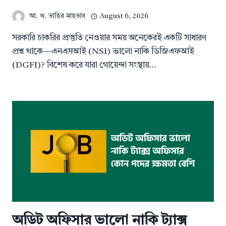
আ. খ. তাহির মাহতাব
August 6, 2026
সরকারি চাকরির প্রস্তুতি নেওয়ার সময় অনেকেরই একটি সাধারণ
প্রশ্ন থাকে—এনএসআই (NSI) ভালো নাকি ডিজিএফআই
(DGFI)? বিশেষ করে যারা গোয়েন্দা সংস্থায়…
অডিট অফিসার ভালো নাকি ট্যাক্স