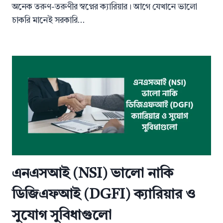
অনেক তরুণ-তরুণীর স্বপ্নের ক্যারিয়ার। আগে যেখানে ভালো
চাকরি মানেই সরকারি…
এনএসআই (NSI) ভালো নাকি
ডিজিএফআই (DGFI) ক্যারিয়ার ও
সুযোগ সুবিধাগুলো