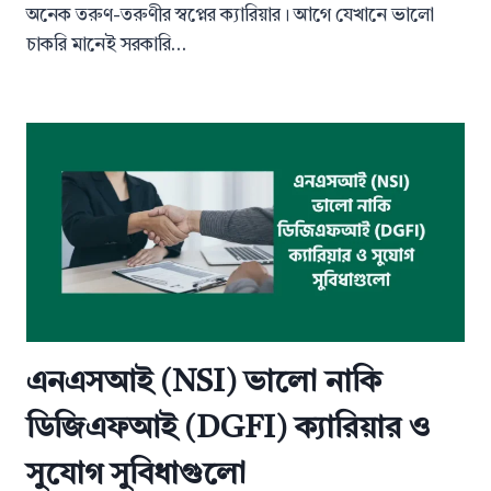
অনেক তরুণ-তরুণীর স্বপ্নের ক্যারিয়ার। আগে যেখানে ভালো
চাকরি মানেই সরকারি…
এনএসআই (NSI) ভালো নাকি
ডিজিএফআই (DGFI) ক্যারিয়ার ও
সুযোগ সুবিধাগুলো