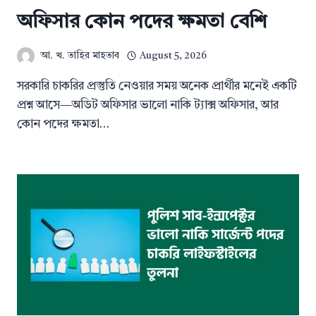
অফিসার কোন পদের ক্ষমতা বেশি
আ. খ. তাহির মাহতাব
August 5, 2026
সরকারি চাকরির প্রস্তুতি নেওয়ার সময় অনেক প্রার্থীর মনেই একটি
প্রশ্ন আসে—অডিট অফিসার ভালো নাকি ট্যাক্স অফিসার, আর
কোন পদের ক্ষমতা…