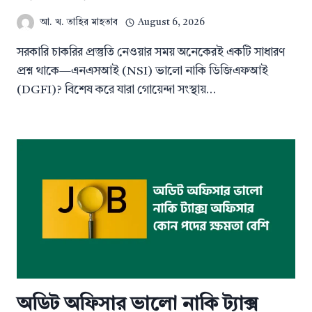
আ. খ. তাহির মাহতাব
August 6, 2026
সরকারি চাকরির প্রস্তুতি নেওয়ার সময় অনেকেরই একটি সাধারণ
প্রশ্ন থাকে—এনএসআই (NSI) ভালো নাকি ডিজিএফআই
(DGFI)? বিশেষ করে যারা গোয়েন্দা সংস্থায়…
অডিট অফিসার ভালো নাকি ট্যাক্স